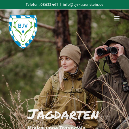
Zum
Telefon: 08622 461
|
info@bjv-traunstein.de
Inhalt
springen
Jagdarten
Kreisgruppe Traunstein