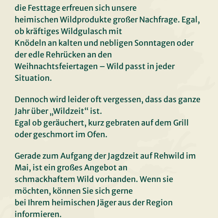
die Festtage erfreuen sich unsere
heimischen Wildprodukte großer Nachfrage. Egal,
ob kräftiges Wildgulasch mit
Knödeln an kalten und nebligen Sonntagen oder
der edle Rehrücken an den
Weihnachtsfeiertagen – Wild passt in jeder
Situation.
Dennoch wird leider oft vergessen, dass das ganze
Jahr über „Wildzeit“ ist.
Egal ob geräuchert, kurz gebraten auf dem Grill
oder geschmort im Ofen.
Gerade zum Aufgang der Jagdzeit auf Rehwild im
Mai, ist ein großes Angebot an
schmackhaftem Wild vorhanden. Wenn sie
möchten, können Sie sich gerne
bei Ihrem heimischen Jäger aus der Region
informieren.