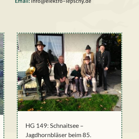
Email:
info@elektro-lepschy.de
HG 149: Schnaitsee –
HG 149: Schnaitsee –
Jagdhornbläser beim 85.