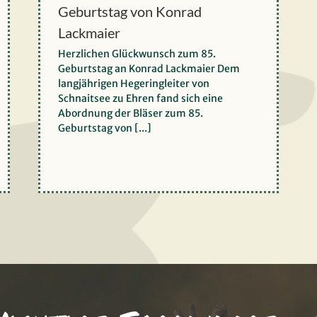
Geburtstag von Konrad
Jagdhornbläser beim 85.
Lackmaier
Geburtstag von Konrad
Herzlichen Glückwunsch zum 85.
Lackmaier
Geburtstag an Konrad Lackmaier Dem
langjährigen Hegeringleiter von
Schnaitsee zu Ehren fand sich eine
Abordnung der Bläser zum 85.
Geburtstag von [...]