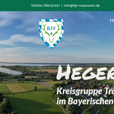
Zum
Telefon: 08622 461
|
info@bjv-traunstein.de
Inhalt
springen
H
Hege
Kreisgruppe Tr
im Bayerischen