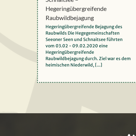
HG 149/148: Seeoner
Hegeringübergreifende
Seen u. Schnaitsee –
Raubwildbejagung
Hegeringübergreifende
Hegeringübergreifende Bejagung des
Raubwildbejagung
Raubwilds Die Hegegemeinschaften
Seeoner Seen und Schnaitsee führten
vom 03.02 - 09.02.2020 eine
Hegeringübergreifende
Raubwildbejagung durch. Ziel war es dem
heimischen Niederwild, [...]