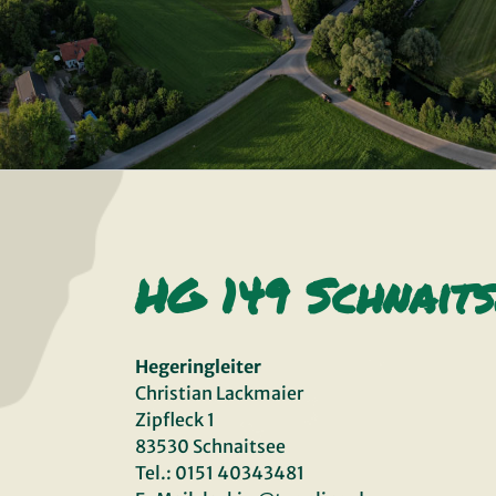
HG 149 Schnaits
Hegeringleiter
Christian Lackmaier
Zipfleck 1
83530 Schnaitsee
Tel.: 0151 40343481