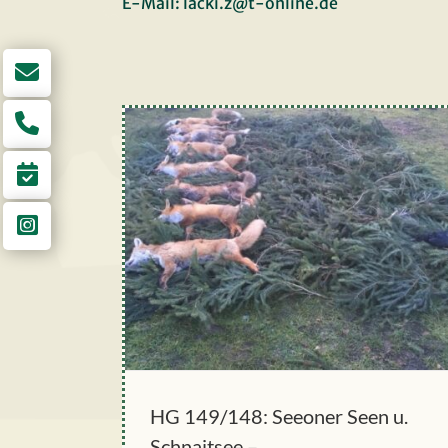
E-Mail: lacki.z@t-online.de
HG 149/148: Seeoner Seen u.
Schnaitsee –