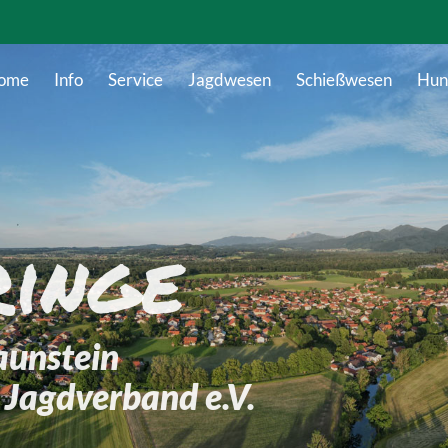
ome
Info
Service
Jagdwesen
Schießwesen
Hun
ringe
aunstein
 Jagdverband e.V.