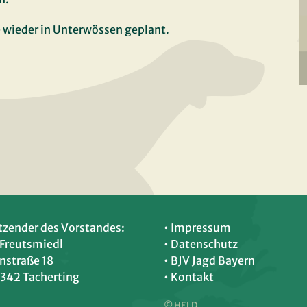
e wieder in Unterwössen geplant.
tzender des Vorstandes:
• Impressum
 Freutsmiedl
• Datenschutz
nstraße 18
•
BJV Jagd Bayern
342 Tacherting
• Kontakt
© HELD