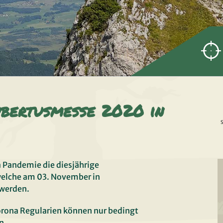
ubertusmesse 2020 in
S
a Pandemie die diesjährige
welche am 03. November in
 werden.
orona Regularien können nur bedingt
n.