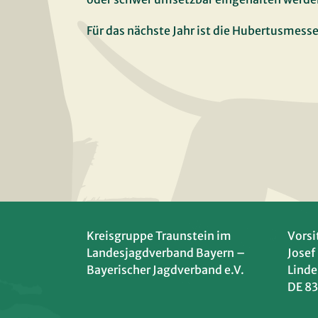
Für das nächste Jahr ist die Hubertusmess
Kreisgruppe Traunstein im
Vorsi
Landesjagdverband Bayern –
Josef
Bayerischer Jagdverband e.V.
Linde
DE 83