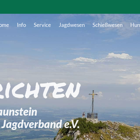
ome
Info
Service
Jagdwesen
Schießwesen
Hun
ichten
aunstein
 Jagdverband e.V.