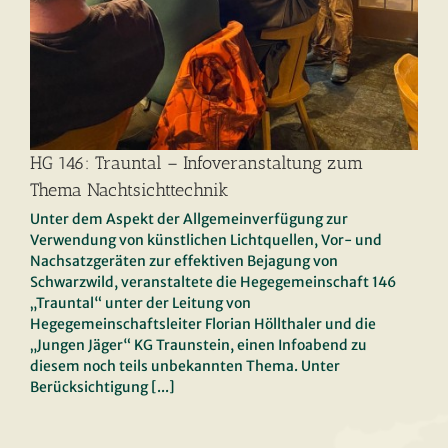
HG 146: Trauntal – Infoveranstaltung zum
Thema Nachtsichttechnik
Unter dem Aspekt der Allgemeinverfügung zur
Verwendung von künstlichen Lichtquellen, Vor- und
Nachsatzgeräten zur effektiven Bejagung von
Schwarzwild, veranstaltete die Hegegemeinschaft 146
„Trauntal“ unter der Leitung von
Hegegemeinschaftsleiter Florian Höllthaler und die
HG 146: Trauntal –
„Jungen Jäger“ KG Traunstein, einen Infoabend zu
diesem noch teils unbekannten Thema. Unter
Infoveranstaltung zum Thema
Berücksichtigung [...]
Nachtsichttechnik