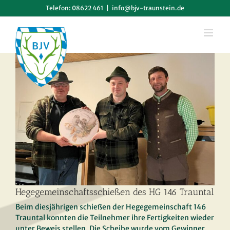
Zum
Telefon: 08622 461
|
info@bjv-traunstein.de
146 Trauntal
Inhalt
springen
Hegegemeinschaftsschießen des HG 146 Trauntal
Beim diesjährigen schießen der Hegegemeinschaft 146
Trauntal konnten die Teilnehmer ihre Fertigkeiten wieder
unter Beweis stellen. Die Scheibe wurde vom Gewinner