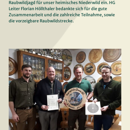
HG 146: Trauntal –
Raubwildjagd für unser heimisches Niederwild ein. HG
Leiter Florian Höllthaler bedankte sich für die gute
Revierübergreifende
Zusammenarbeit und die zahlreiche Teilnahme, sowie
die vorzeigbare Raubwildstrecke.
Fuchsjagd